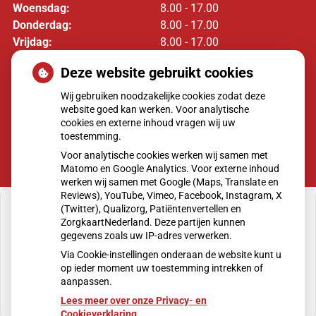
Woensdag:
8.00 - 17.00
Donderdag:
8.00 - 17.00
Vrijdag:
8.00 - 17.00
Deze website gebruikt cookies
Moet ik naar de dokter?
Wij gebruiken noodzakelijke cookies zodat deze
website goed kan werken. Voor analytische
cookies en externe inhoud vragen wij uw
toestemming.
Voor analytische cookies werken wij samen met
Matomo en Google Analytics. Voor externe inhoud
werken wij samen met Google (Maps, Translate en
Reviews), YouTube, Vimeo, Facebook, Instagram, X
(Twitter), Qualizorg, Patiëntenvertellen en
ZorgkaartNederland. Deze partijen kunnen
gegevens zoals uw IP-adres verwerken.
U heeft geen toestemming gegeven voor
Via Cookie-instellingen onderaan de website kunt u
externe inhoud
die nodig is om dit te zien.
op ieder moment uw toestemming intrekken of
aanpassen.
Cookie-instellingen wijzigen
Lees meer over onze Privacy- en
Cookieverklaring.