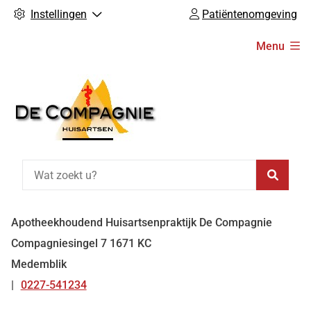
Instellingen
Patiëntenomgeving
Hoofdmenu
Menu
Zoeke
Apotheekhoudend Huisartsenpraktijk De Compagnie
Compagniesingel
7
1671 KC
Medemblik
0227-541234
Tel: